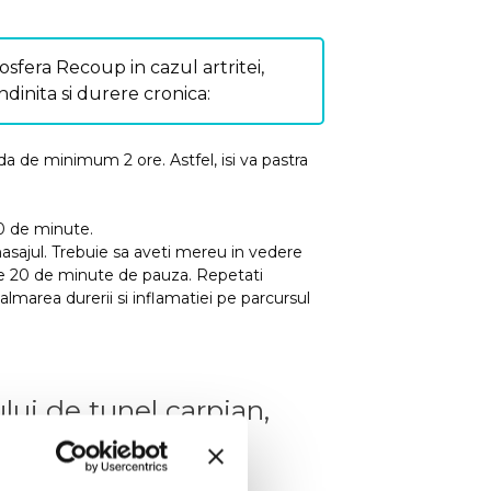
iosfera Recoup
in cazul artritei,
dinita si durere cronica:
a de minimum 2 ore. Astfel, isi va pastra
0 de minute.
asajul. Trebuie sa aveti mereu in vedere
e 20 de minute de pauza. Repetati
almarea durerii si inflamatiei pe parcursul
lui de tunel carpian,
riosfera Recoup