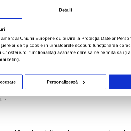
Detalii
zat pentru orice afectiune articulara care prezinta infla
i durerea limitata la nivelul articulatiilor, rigiditatea si 
uri
lament al Uniunii Europene cu privire la Protecția Datelor Pers
fișierelor de tip cookie în următoarele scopuri: funcționarea corec
i Criosfere.ro, funcționalități avansate care să ne permită să îți 
 marketing.
unci cand tesutul flexibil de la capetele oaselor se uzeaza
IAN
necesare
Personalizează
din iritarea nervului median de la incheietura mainii. De
lor.