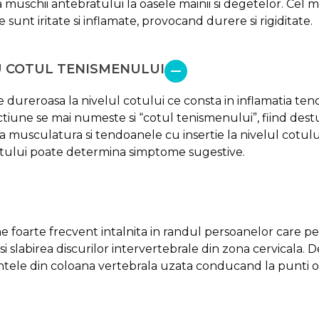
uschii antebratului la oasele mainii si degetelor. Cel ma
sunt iritate si inflamate, provocand durere si rigiditate.
U COTUL TENISMENULUI
e dureroasa la nivelul cotului ce consta in inflamatia ten
ctiune se mai numeste si “cotul tenismenului”, fiind destul
ita musculatura si tendoanele cu insertie la nivelul cotului
tului poate determina simptome sugestive.
e foarte frecvent intalnita in randul persoanelor care pe
i slabirea discurilor intervertebrale din zona cervicala. 
mentele din coloana vertebrala uzata conducand la punti os