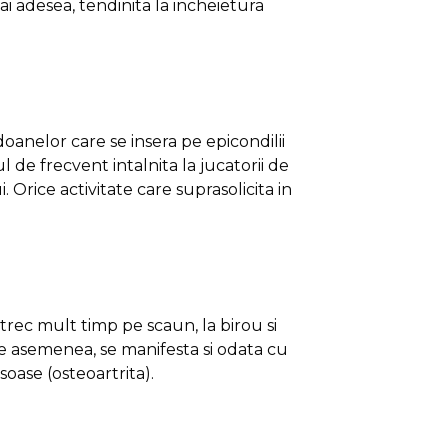
i adesea, tendinita la incheietura
doanelor care se insera pe epicondilii
 de frecvent intalnita la jucatorii de
. Orice activitate care suprasolicita in
trec mult timp pe scaun, la birou si
De asemenea, se manifesta si odata cu
oase (osteoartrita).