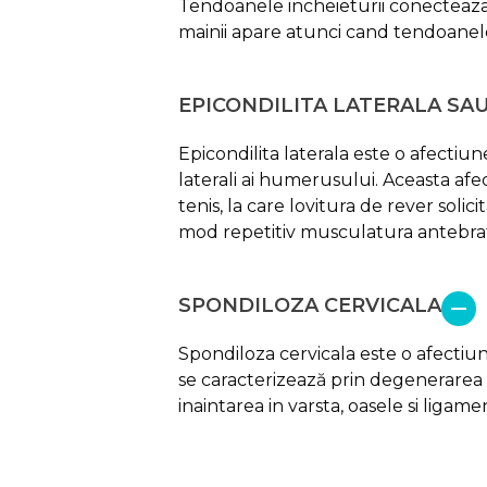
Tendoanele incheieturii conecteaza m
mainii apare atunci cand tendoanele 
EPICONDILITA LATERALA SA
Epicondilita laterala este o afectiun
laterali ai humerusului. Aceasta afe
tenis, la care lovitura de rever solic
mod repetitiv musculatura antebra
SPONDILOZA CERVICALA
Spondiloza cervicala este o afectiun
se caracterizează prin degenerarea s
inaintarea in varsta, oasele si liga