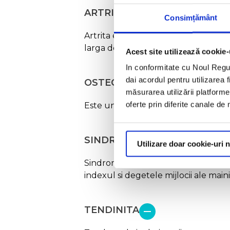
ARTRITA
Consimțământ
Artrita este un termen general utili
larga de simptome, cum ar fi functia s
Acest site utilizează cookie-
In conformitate cu Noul Regu
dai acordul pentru utilizarea 
OSTEOARTRITA
măsurarea utilizării platforme
oferte prin diferite canale de
Este un tip de artrita care apare at
SINDROMUL DE TUNEL CARP
Utilizare doar cookie-uri 
Sindromul de tunel carpian rezulta 
indexul si degetele mijlocii ale maini
TENDINITA