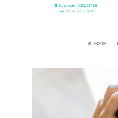
☎ Suna acum: 0232 257 555
Luni - Vineri: 9:30 - 16:30
ACASA