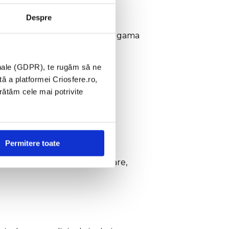
Despre
matie. Artrita poate provoca o gama
inflamarea acestora.
onale (GDPR), te rugăm să ne
tă a platformei Criosfere.ro,
arătăm cele mai potrivite
.
Permitere toate
 obicei, afecteaza degetul mare,