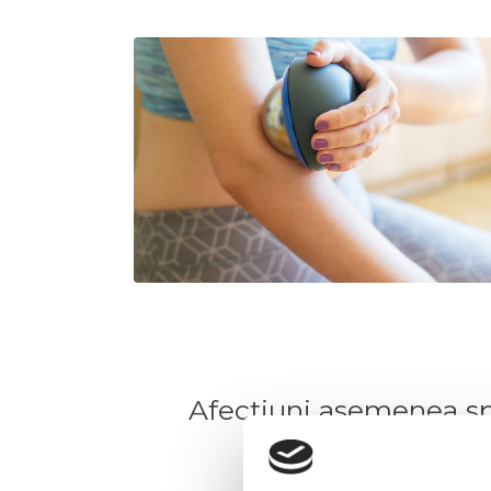
Afectiuni asemenea spon
tendinitei si a d