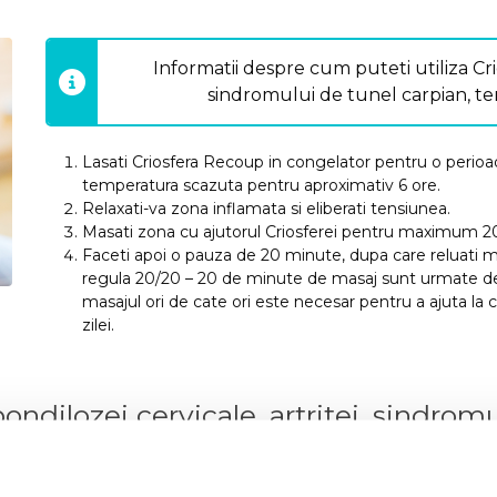
Informatii despre cum puteti utiliza
Cr
sindromului de tunel carpian, ten
Lasati Criosfera Recoup in congelator pentru o perioad
temperatura scazuta pentru aproximativ 6 ore.
Relaxati-va zona inflamata si eliberati tensiunea.
Masati zona cu ajutorul Criosferei pentru maximum 2
Faceti apoi o pauza de 20 minute, dupa care reluati m
regula 20/20 – 20 de minute de masaj sunt urmate d
masajul ori de cate ori este necesar pentru a ajuta la c
zilei.
dilozei cervicale, artritei, sindromu
urerii cronice ce se pot ameliora cu C